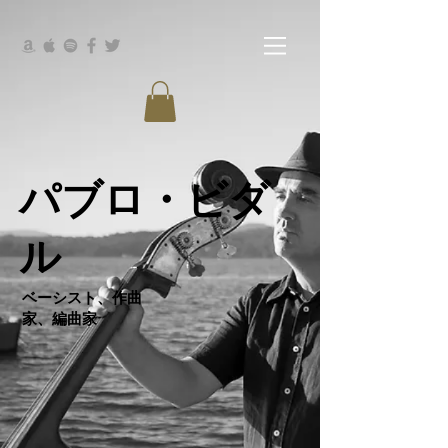
パブロ・ビダ
ル
ベーシスト、作曲
家、編曲家